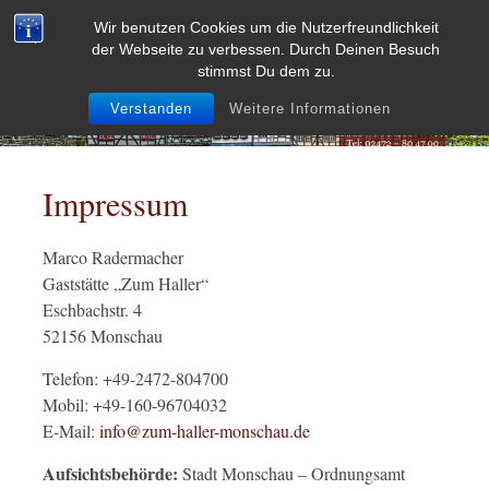
Zum
Wir benutzen Cookies um die Nutzerfreundlichkeit
Inhalt
der Webseite zu verbessen. Durch Deinen Besuch
springen
stimmst Du dem zu.
Verstanden
Weitere Informationen
Impressum
Marco Radermacher
Gaststätte „Zum Haller“
Eschbachstr. 4
52156 Monschau
Telefon: +49-2472-804700
Mobil: +49-160-96704032
E-Mail:
info@zum-haller-monschau.de
Aufsichtsbehörde:
Stadt Monschau – Ordnungsamt